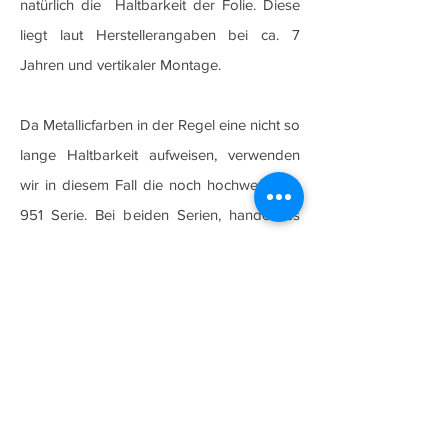
natürlich die Haltbarkeit der Folie. Diese
liegt laut Herstellerangaben bei ca. 7
Jahren und vertikaler Montage.
Da Metallicfarben in der Regel eine nicht so
lange Haltbarkeit aufweisen, verwenden
wir in diesem Fall die noch hochwertigere
951 Serie. Bei beiden Serien, handelt es
sich um gegossene PVC-Folien. Diese
haben den Vorteil, das sie sich auch in
Sicken legen lassen. Sie sind absolut
Waschanlagen tauglich und halten auch
einem Hochdruckreiniger stand (sofern
dieser nicht zu dicht an die Folie gehalten
wird).