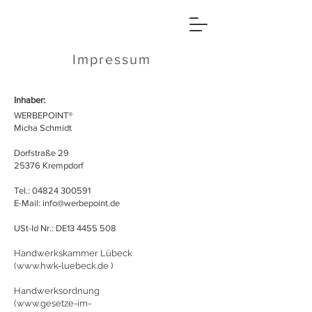
Impressum
Inhaber:
WERBEPOINT®
Micha Schmidt
Dorfstraße 29
25376 Krempdorf
Tel.:
04824 300591
E-Mail: info@werbepoint.de
USt-Id Nr.: DE13
4455 508
Handwerkskammer Lübeck
(
www.hwk-luebeck.de
)
Handwerksordnung
(
www.gesetze-im-